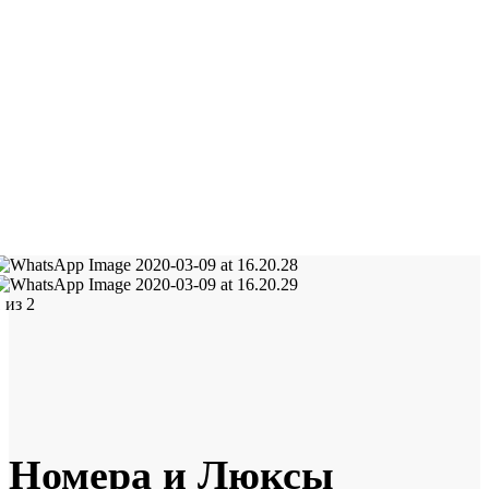
1
из
2
Номера и Люксы